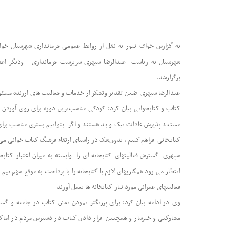
به گزارش خواف نیوز به نقل از روابط عمومی فرمانداری شهرستان خ
شهرستان به ریاست عبدالرضا سپهری سرپرست فرمانداری ودیگر اعضاء
برگزارشد.
عبدالرضا سپهری ضمن تقدیر وتشکر از خدمات و فعالیت های ارزنده مسئولی
کتاب و کتابخوانی بیان کرد: کودکی مناسب‌ترین دوره برای روی آوردن 
مستعد پذیرش عادات نیک و بد هستند و اگر بتوانیم بستری مناسب برای ر
کتابخانی فراهم کنیم ، بدون‌شک در راستای ارتقاء فرهنگ کناب خوانی می
سپهری گسترش فعالیتهای کتابخانه ای را وابسته به میزان اعتبار کتابخان
انتظار می رود همکاریهای لازم با کتابخانه را با پرداخت به موقع سهم نیم
فعالیتهای عمرانی مورد نیاز کتابخانه ها بعمل آورند
وی در ادامه بیان کرد: برای پررنگتر نمودن نقش کتاب در جامعه و گست
مشارکتی و خیرساز و همچنین قرار دادن کتاب در دسترس مردم در اماکن 