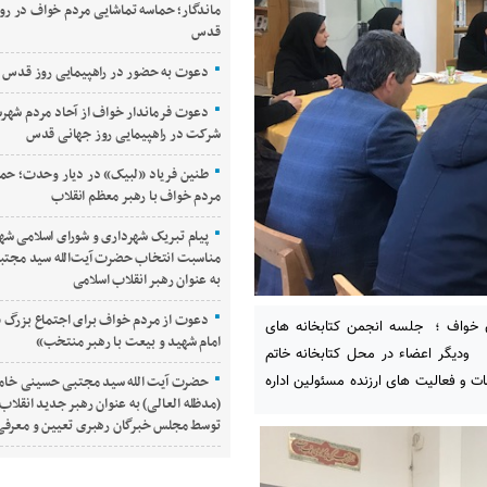
ماندگار؛ حماسه تماشایی مردم خواف در رو
قدس
دعوت به حضور در راهپیمایی روز قدس
دعوت فرماندار خواف از آحاد مردم شهرس
شرکت در راهپیمایی روز جهانی قدس
طنین فریاد «لبیک» در دیار وحدت؛ حم
مردم خواف با رهبر معظم انقلاب
پیام تبریک شهرداری و شورای اسلامی شه
مناسبت انتخاب حضرت آیت‌الله سید مجتبی
به عنوان رهبر انقلاب اسلامی
دعوت از مردم خواف برای اجتماع بزرگ «
ن خواف ؛ جلسه انجمن کتابخانه های
امام شهید و بیعت با رهبر منتخب»
دیگر اعضاء در محل کتابخانه خاتم
ت و فعالیت های ارزنده مسئولین اداره
حضرت آیت الله سید مجتبی حسینی خامن
(مدظله العالی) به عنوان رهبر جدید انقلاب
توسط مجلس خبرگان رهبری تعیین و معرف