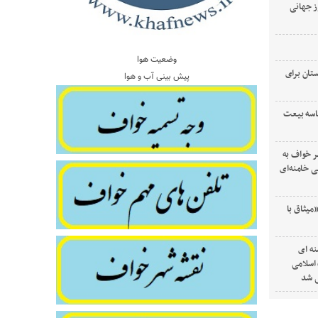
ز جهانی
وضعیت هوا
تان برای
پیش بینی آب و هوا
اسه بیعت
ر خواف به
 خامنه‌ای
میثاق با
ه ای
 اسلامی
ی شد