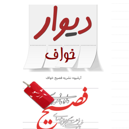
آرشیوه نشریه فصیح خواف