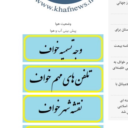
ز جهانی
وضعیت هوا
تان برای
پیش بینی آب و هوا
اسه بیعت
ر خواف به
 خامنه‌ای
میثاق با
ه ای
 اسلامی
ی شد