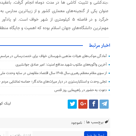
،بندکشی و تثبیت کاشی ها در مدت دوماه انجام گرفت. باعقیده 
عنوان یکی از گنجینه‌های معماری کشور و از زیباترین مدارس به ج
خرگرد و در فاصله ۵ کیلومتری از شهر خواف است. او
مهم‌ترین دانشگاه‌های جهان اسلام بوده که اهمیت و جایگاه منطق
اخبار مرتبط
آمادگی موکب‌های هیئات مذهبی شهرستان خواف برای خدمت‌رسانی در مراسم ت
آخرین واگویه‌های مکتوب شهید مدافع امنیت: امیر صادق جوانشیری
از سوی مقام معظم رهبری سال ۱۴۰۵ سال اقتصاد مقاومتی در سایه وحدت ملی و امنیت ملی نام‌گذاری شد.
تجلی وحدت و استکبارستیزی در دیار میراث‌های ماندگار؛ حماسه تماشایی مردم
دعوت به حضور در راهپیمایی روز قدس
لینک کوت
برچسب ها :
ناموجود
انتشار یافته : ۰
د
ارسال نظر شما