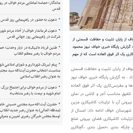
ماندگار؛ حماسه تماشایی مردم خواف در رو
قدس
دعوت به حضور در راهپیمایی روز قدس
دعوت فرماندار خواف از آحاد مردم شهرس
شرکت در راهپیمایی روز جهانی قدس
اف از پایان تثبیت و حفاظت قسمتی از
ه گزارش پایگاه خبری خواف نیوز محمود
طنین فریاد «لبیک» در دیار وحدت؛ حم
مردم خواف با رهبر معظم انقلاب
کاری یک اثر فوق العاده است که از مهم
پیام تبریک شهرداری و شورای اسلامی شه
خواف از پایان تثبیت و حفاظت قسمتی
مناسبت انتخاب حضرت آیت‌الله سید مجتبی
به عنوان رهبر انقلاب اسلامی
د . به گزارش پایگاه خبری خواف نیوز
ها و مقرنس‌کاری یک اثر فوق العاده
دعوت از مردم خواف برای اجتماع بزرگ «
امام شهید و بیعت با رهبر منتخب»
 تلفیق متناسب آجر و کاشی در نمای
یرونی آن با تزئینات کاشیکاری مزین
حضرت آیت الله سید مجتبی حسینی خامن
(مدظله العالی) به عنوان رهبر جدید انقلاب
شهرستان خواف ادامه داد: امسال از
توسط مجلس خبرگان رهبری تعیین و معرف
زئینات کاشیکاری فضای بیرونی ضلع
چارکه بندی ،حمیل بندی ،گچکاری