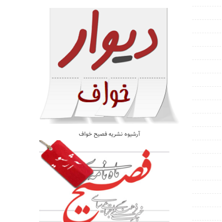
آرشیوه نشریه فصیح خواف