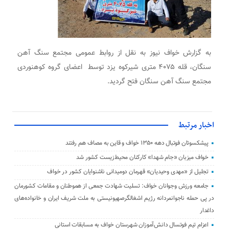
به گزارش خواف نیوز به نقل از روابط عمومی مجتمع سنگ آهن
سنگان، قله ۴۰۷۵ متری شیرکوه یزد توسط اعضای گروه کوهنوردی
مجتمع سنگ آهن سنگان فتح گردید.
اخبار مرتبط
پیشکسوتان فوتبال دهه ۱۳۵۰ خواف و قاین به مصاف هم رفتند
خواف میزبان «جام شهدا» کارکنان محیط‌زیست کشور شد
تجلیل از «مهدی وحیدیان» قهرمان دومیدانی ناشنوایان کشور در خواف
جامعه ورزش وجوانان خواف: تسلیت شهادت جمعی از هموطنان و مقامات کشورمان
در پی حمله ناجوانمردانه رژیم اشغالگرصهیونیستی به ملت شریف ایران و خانواده‌های
داغدار
اعزام تیم فوتسال دانش‌آموزان شهرستان خواف به مسابقات استانی