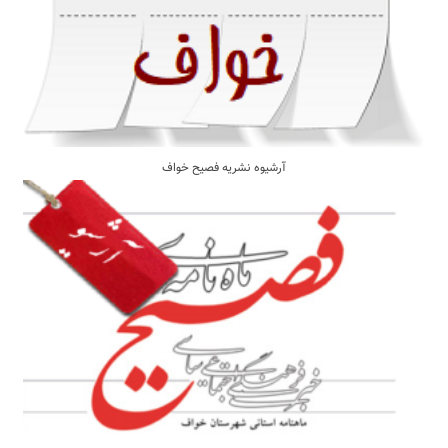
آرشیوه نشریه فصیح خواف