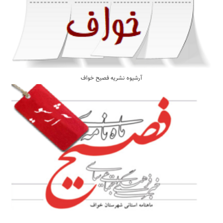
آرشیوه نشریه فصیح خواف