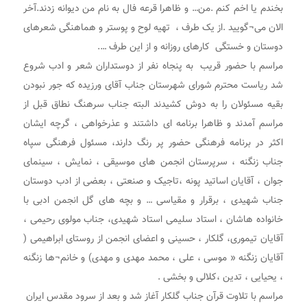
بخندم یا اخم کنم .من… و ظاهرا قرعه فال به نام من دیوانه زدند.آخر
الان می¬گویید .از یک طرف ، تهیه لوح و پوستر و هماهنگی شعرهای
دوستان و خستگی کارهای روزانه و از این طرف ….
مراسم با حضور قریب به پنجاه نفر از دوستداران شعر و ادب شروع
شد ریاست محترم شورای شهرستان جناب آقای ورزیده که جور نبودن
بقیه مسئولان را به دوش کشیدند البته جناب سرهنگ نطاق قبل از
مراسم آمدند و ظاهرا برنامه ای داشتند و عذرخواهی ، گرچه ایشان
اکثر در برنامه فرهنگی حضور پر رنگ دارند، مسئول فرهنگی سپاه
جناب زنگنه ، سرپرستان انجمن های موسیقی ، نمایش ، سینمای
جوان ، آقایان اساتید پونه ،تاجیک و صنعتی ، بعضی از ادب دوستان
جناب شهیدی ، برقرار و مقیاسی … و بچه های گل انجمن ادبی با
خانواده هاشان ، استاد سلیمی استاد شهیدی، جناب مولوی رحیمی ،
آقایان تیموری، گلکار ، حسینی و اعضای انجمن از روستای ابراهیمی (
آقایان زنگنه « موسی ، علی ، محمد مهدی و مهدی) و خانم¬ها زنگنه
، یحیایی ، تدین ،کلالی و بخشی .
مراسم با تلاوت قرآن جناب گلکار آغاز شد و بعد از سرود مقدس ایران