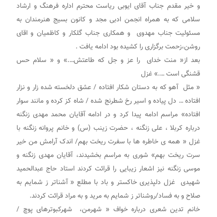
و خیر مقدم جناب آقای ایوبی ریاست محترم اداره فرهنگ و ارشاد
سلامی که به همراه انجمن ادبی مجد و کانون بسیج هنرمندان به
مسئولیت جناب مهدوی و همکاری جناب گلکار و کاظمیان و اقای
روشن،زحمت برگزاری را کشیده بود ادامه یافت .
بعد از« منت خدای را عز و جل که طاعتش….» و « سلام حس
قشنگی است ….» غزل
« مثل آهو که به دستان شکار افتاده / عشق دلخسته شده زار و نزار
افتاده … دل پیاده و اسیر رخ شطرنج شده / شاه کز کرده و مانند سوار
افتاده» مراسم ادامه پیدا کرد و در ادامه آقایان محمد مهدی زنگنه
درباره کربلا ، علی زنگنه ، حضرت زینب (س) و خانم پروانه زنگنه با
غزل « همه ی خاطره ها با سفرت ریخت بهم/ اندک آرامش من خیر
سرت ریخت بهم» شوری به مراسم بخشیدند، آقایان مهدی زنگنه و
موسی زنگنه نیز اشعار زیبایی را قرائت کردند استاد حاج عبدالحمید
شهیدی غزل دلپذیری خاکستر و باد با مطلع « آشناتر ز شمایم به
صلاح و به فساد/روشناتر ز شمایم به مرید و به مراد قرائت کردند.
خانم تدین شعری درباره خواف « شهرمن، شهرکبوترهای پوچ /