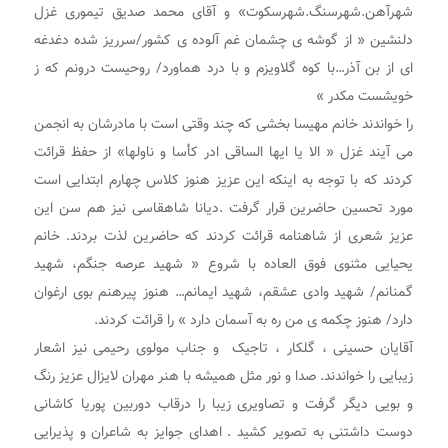
شهرآهن.شهرسنگ.شهرسکوت» و آقای محمد صدیق تیموری غزل
دلنشین « از گوشه ی چشمان غم آلوده ی کشور/سرریز شده دغدغه
ای از بن آذر…با کوه گلاویزم و با درد هماورد/ روحیست درونم که ز
خویشست مکدر »
را خواندند خانم مهیسا بخشی که چند وقتی است با مادرشان به انجمن
می آیند غزل « الا یا ایها الساقی ادر کأسا و ناولها» از حفظ قرائت
کردند که با توجه به اینکه این عزیز هنوز کلاس چهارم ابتدایی است
مورد تحسین حاضرین قرار گرفت .دیانا شاهقاسی نیز هم سن این
عزیز شعری از شاهنامه قرائت کردند که حاضرین لذت بردند. خانم
یحیایی مثنوی فوق العاده با شروع « شهید عرصه جنگم، شهید
گمنانم/ شهید وادی عشقم، شهید ایمانم… هنوز پیرهنم بوی ارغوان
دارد/ هنوز چکمه ی من ره به آسمان دارد » را قرائت کردند.
آقایان حسینی ، گلکار ، تاجیک و جناب مولوی رحیمی نیز اشعار
زیبایی را خواندند. صدا و نور مثل همیشه با هنر مهران لایزال عزیز رنگ
و بویی دیگر گرفت و تصاویری زیبا را درقاب دوربین پوریا کاشانی
دوست داشتنی به تصویر کشید . اهدای جوایز به شاعران و پذیرایی