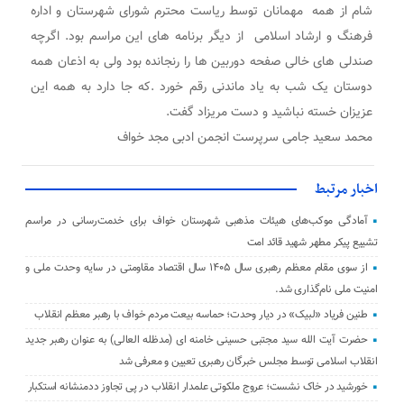
شام از همه مهمانان توسط ریاست محترم شورای شهرستان و اداره
فرهنگ و ارشاد اسلامی از دیگر برنامه های این مراسم بود. اگرچه
صندلی های خالی صفحه دوربین ها را رنجانده بود ولی به اذعان همه
دوستان یک شب به یاد ماندنی رقم خورد .که جا دارد به همه این
عزیزان خسته نباشید و دست مریزاد گفت.
محمد سعید جامی سرپرست انجمن ادبی مجد خواف
اخبار مرتبط
آمادگی موکب‌های هیئات مذهبی شهرستان خواف برای خدمت‌رسانی در مراسم
تشییع پیکر مطهر شهید قائد امت
از سوی مقام معظم رهبری سال ۱۴۰۵ سال اقتصاد مقاومتی در سایه وحدت ملی و
امنیت ملی نام‌گذاری شد.
طنین فریاد «لبیک» در دیار وحدت؛ حماسه بیعت مردم خواف با رهبر معظم انقلاب
حضرت آیت الله سید مجتبی حسینی خامنه ای (مدظله العالی) به عنوان رهبر جدید
انقلاب اسلامی توسط مجلس خبرگان رهبری تعیین و معرفی شد
خورشید در خاک نشست؛ عروج ملکوتی علمدار انقلاب در پی تجاوز ددمنشانه استکبار