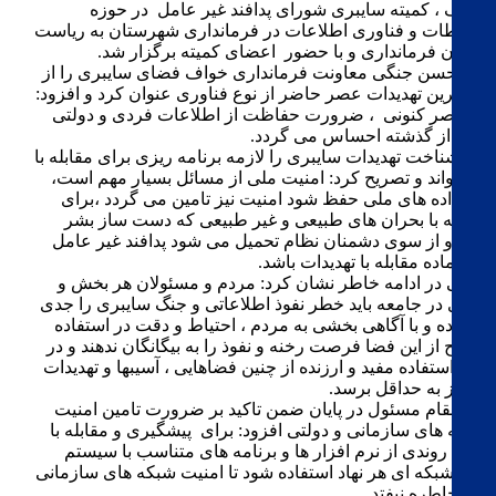
خواف ، کمیته سایبری شورای پدافند غیر عامل در حوزه
ارتباطات و فناوری اطلاعات در فرمانداری شهرستان به ریاست
معاون فرمانداری و با حضور اعضای کمیته برگزار شد.
غلامحسن جنگی معاونت فرمانداری خواف فضای سایبری را از
مهمترین تهدیدات عصر حاضر از نوع فناوری عنوان کرد و افزود:
در عصر کنونی ، ضرورت حفاظت از اطلاعات فردی و دولتی
بیش از گذشته احساس می گردد.
وی شناخت تهدیدات سایبری را لازمه برنامه ریزی برای مقابله با
آن خواند و تصریح کرد: امنیت ملی از مسائل بسیار مهم است،
اگر داده های ملی حفظ شود امنیت نیز تامین می گردد ،برای
مقابله با بحران های طبیعی و غیر طبیعی که دست ساز بشر
بوده و از سوی دشمنان نظام تحمیل می شود پدافند غیر عامل
باید آماده مقابله با تهدیدات باشد.
جنگی در ادامه خاطر نشان کرد: مردم و مسئولان هر بخش و
نهادی در جامعه باید خطر نفوذ اطلاعاتی و جنگ سایبری را جدی
شمرده و با آگاهی بخشی به مردم ، احتیاط و دقت در استفاده
صحیح از این فضا فرصت رخنه و نفوذ را به بیگانگان ندهند و در
کنار استفاده مفید و ارزنده از چنین فضاهایی ، آسیبها و تهدیدات
آن نیز به حداقل برسد.
این مقام مسئول در پایان ضمن تاکید بر ضرورت تامین امنیت
شبکه های سازمانی و دولتی افزود: برای پیشگیری و مقابله با
چنین روندی از نرم افزار ها و برنامه های متناسب با سیستم
های شبکه ای هر نهاد استفاده شود تا امنیت شبکه های سازمانی
به مخاطره نیفتد.