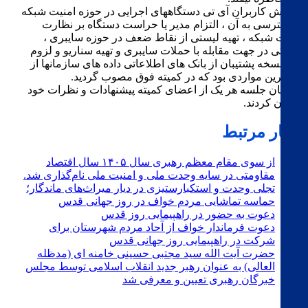
آموزش کاربران آی تی دستگاههای اجرایی در حوزه امنیت شبکه
و دسترسی به آن ، التزام مدیر یا حراست دستگاه بر نظارت
امنیت شبکه ، تهیه لیستی از نقاط ضعف در حوزه سایبری ،
آمادگی در جهت مقابله با حملات سایبری و تهیه سناریو و لزوم
تهیه نسخه پشتیبان از بانک های اطلاعاتی داده های سازمانها از
مهمترین مواردی بود که در کمیته فوق مصوب گردید.
در پایان جلسه هر یک از اعضای کمیته پیشنهادات و نظرات خود
را بیان کردند.
اخبار مرتبط
از سوی مقام معظم رهبری سال ۱۴۰۵ سال اقتصاد
مقاومتی در سایه وحدت ملی و امنیت ملی نام‌گذاری شد.
تجلی وحدت و استکبارستیزی در دیار میراث‌های ماندگار؛
حماسه تماشایی مردم خواف در روز جهانی قدس
دعوت به حضور در راهپیمایی روز قدس
دعوت فرماندار خواف از آحاد مردم شهرستان برای
شرکت در راهپیمایی روز جهانی قدس
حضرت آیت الله سید مجتبی حسینی خامنه ای (مدظله
العالی) به عنوان رهبر جدید انقلاب اسلامی توسط مجلس
خبرگان رهبری تعیین و معرفی شد