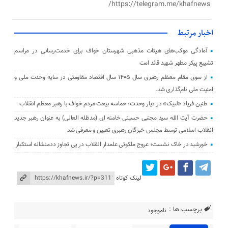
https://telegram.me/khafnews/
اخبار مرتبط
آمادگی موکب‌های هیئات مذهبی شهرستان خواف برای خدمت‌رسانی در مراسم
تشییع پیکر مطهر شهید قائد امت
از سوی مقام معظم رهبری سال ۱۴۰۵ سال اقتصاد مقاومتی در سایه وحدت ملی و
امنیت ملی نام‌گذاری شد.
طنین فریاد «لبیک» در دیار وحدت؛ حماسه بیعت مردم خواف با رهبر معظم انقلاب
حضرت آیت الله سید مجتبی حسینی خامنه ای (مدظله العالی) به عنوان رهبر جدید
انقلاب اسلامی توسط مجلس خبرگان رهبری تعیین و معرفی شد
خورشید در خاک نشست؛ عروج ملکوتی علمدار انقلاب در پی تجاوز ددمنشانه استکبار
لینک کوتاه
برچسب ها :
ناموجود