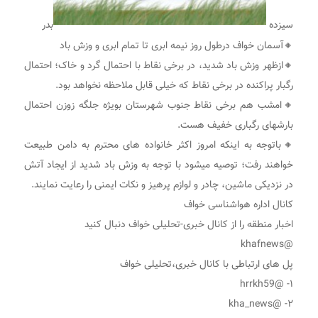
سیزده
بدر
🔸آسمان خواف درطول روز نیمه ابری تا تمام ابری و وزش باد
🔸ازظهر وزش باد شدید، در برخی نقاط با احتمال گرد و خاک؛ احتمال
رگبار پراکنده در برخی نقاط که خیلی قابل ملاحظه نخواهد بود.
🔸امشب هم برخی نقاط جنوب شهرستان بویژه جلگه زوزن احتمال
بارشهای رگباری خفیف هست.
🔸باتوجه به اینکه امروز اکثر خانواده های محترم به دامن طبیعت
خواهند رفت؛ توصیه میشود با توجه به وزش باد شدید از ایجاد آتش
در نزدیکی ماشین، چادر و لوازم پرهیز و نکات ایمنی را رعایت نمایند.
کانال اداره هواشناسی خواف
اخبار منطقه را از کانال خبری-تحلیلی خواف دنبال کنید
@khafnews
پل های ارتباطی با کانال خبری،تحلیلی خواف
١- @hrrkh59
٢- @kha_news