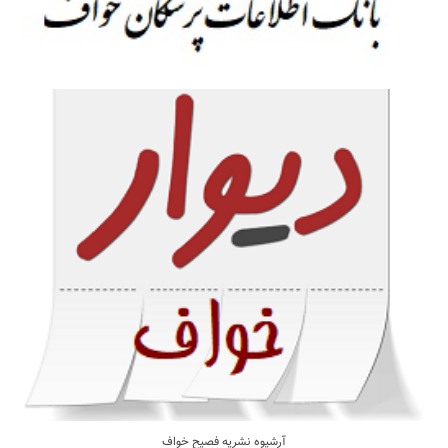
آرشیوه نشریه فصیح خواف