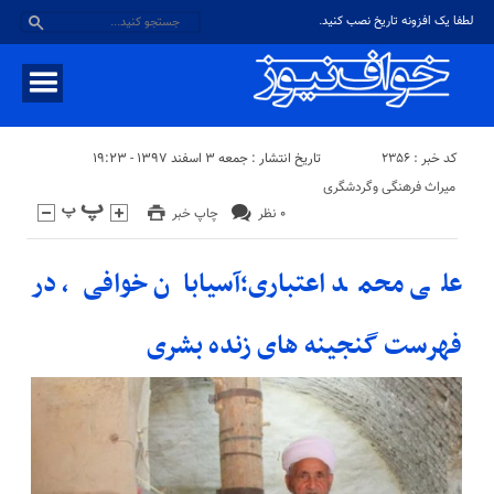
لطفا یک افزونه تاریخ نصب کنید.
کد خبر : ۲۳۵۶
تاریخ انتشار : جمعه ۳ اسفند ۱۳۹۷ - ۱۹:۲۳
میراث فرهنگی وگردشگری
۰ نظر
چاپ خبر
علی محمد اعتباری؛آسیابان خوافی، در
فهرست گنجینه های زنده بشری