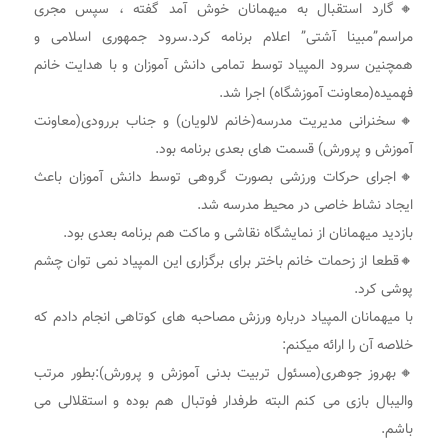
🔸گارد استقبال به میهمانان خوش آمد گفته ، سپس مجری
مراسم”مبینا آشتی” اعلام برنامه کرد.سرود جمهوری اسلامی و
همچنین سرود المپیاد توسط تمامی دانش آموزان و با هدایت خانم
فهمیده(معاونت آموزشگاه) اجرا شد.
🔸سخنرانی مدیریت مدرسه(خانم لالویان) و جناب بررودی(معاونت
آموزش و پرورش) قسمت های بعدی برنامه بود.
🔸اجرای حرکات ورزشی بصورت گروهی توسط دانش آموزان باعث
ایجاد نشاط خاصی در محیط مدرسه شد.
بازدید میهمانان از نمایشگاه نقاشی و ماکت هم برنامه بعدی بود.
🔸قطعا از زحمات خانم باختر برای برگزاری این المپیاد نمی توان چشم
پوشی کرد.
با میهمانان المپیاد درباره ورزش مصاحبه های کوتاهی انجام دادم که
خلاصه آن را ارائه میکنم:
🔸بهروز جوهری(مسئول تربیت بدنی آموزش و پرورش):بطور مرتب
والیبال بازی می کنم البته طرفدار فوتبال هم بوده و استقلالی می
باشم.