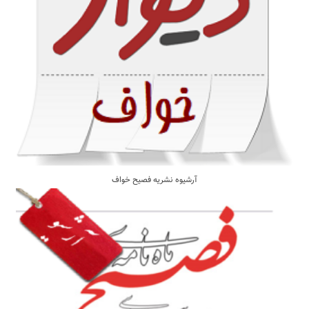
آرشیوه نشریه فصیح خواف