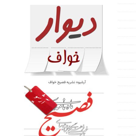
آرشیوه نشریه فصیح خواف