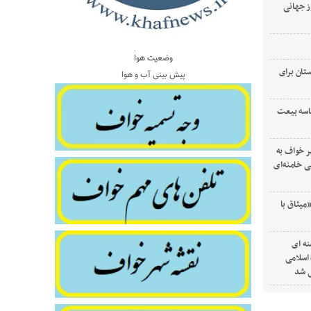
ز جهانی
وضعیت هوا
تان برای
پیش بینی آب و هوا
اسه بیعت
ر خواف به
 خامنه‌ای
میثاق با
ه ای
 اسلامی
ی شد