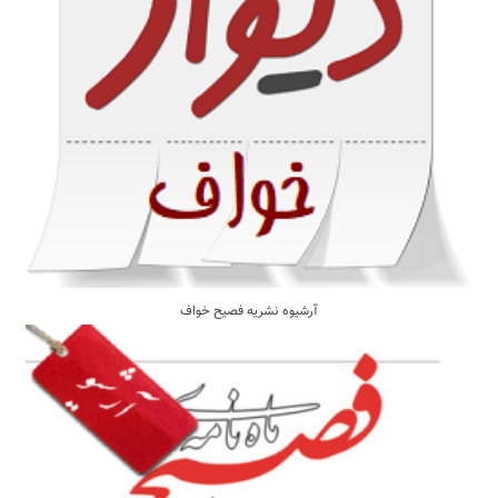
آرشیوه نشریه فصیح خواف