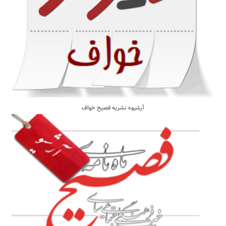
آرشیوه نشریه فصیح خواف