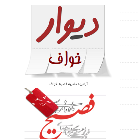
آرشیوه نشریه فصیح خواف