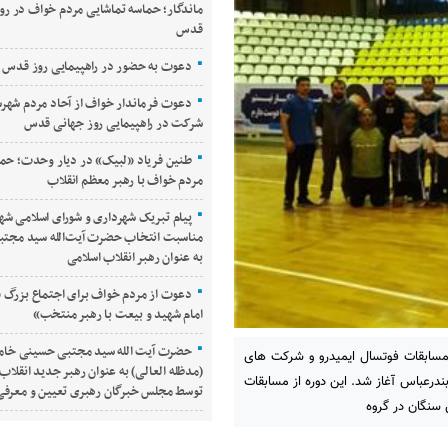
ماندگار؛ حماسه تماشایی مردم خواف در رو
قدس
دعوت به حضور در راهپیمایی روز قدس
دعوت فرماندار خواف از آحاد مردم شهرس
شرکت در راهپیمایی روز جهانی قدس
طنین فریاد «لبیک» در دیار وحدت؛ حم
مردم خواف با رهبر معظم انقلاب
پیام تبریک شهرداری و شورای اسلامی شه
مناسبت انتخاب حضرت آیت‌الله سید مجتبی
به عنوان رهبر انقلاب اسلامی
دعوت از مردم خواف برای اجتماع بزرگ «
امام شهید و بیعت با رهبر منتخب»
حضرت آیت الله سید مجتبی حسینی خامن
سابقات فوتسال ایمیدرو و شرکت های
(مدظله العالی) به عنوان رهبر جدید انقلاب
مزگان در بندرعباس آغاز شد. این دوره از مسابقات
توسط مجلس خبرگان رهبری تعیین و معرف