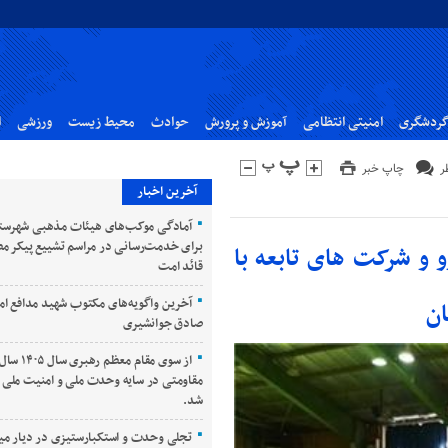
گردشگری
امنیتی انتظامی
آموزش و پرورش
حوادث
محیط زیست
ورزشی
ا
چاپ خبر
آخرین اخبار
آمادگی موکب‌های هیئات مذهبی شهرست
برای خدمت‌رسانی در مراسم تشییع پیکر م
 و شرکت های تابعه با
قائد امت
آخرین واگویه‌های مکتوب شهید مدافع ام
ان
صادق جوانشیری
از سوی مقام معظم
مقاومتی در سایه وحدت ملی و امنیت ملی ن
شد.
تجلی وحدت و استکبارستیزی در دیار می