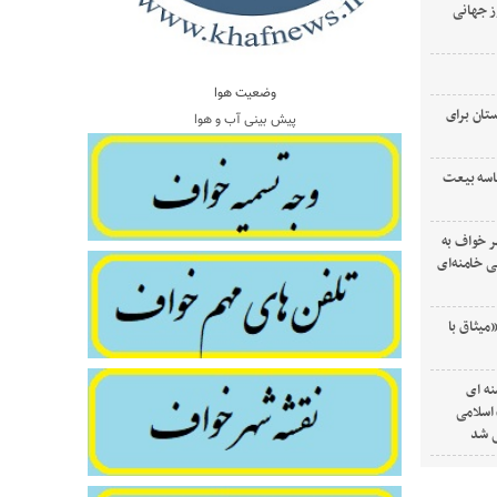
ز جهانی
وضعیت هوا
تان برای
پیش بینی آب و هوا
اسه بیعت
ر خواف به
 خامنه‌ای
میثاق با
ه ای
 اسلامی
ی شد