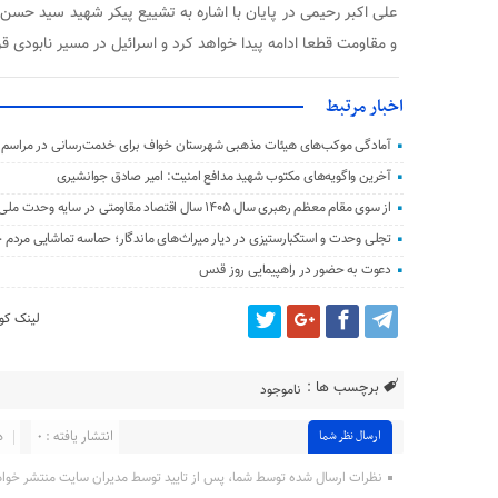
علی اکبر رحیمی در پایان با اشاره به تشییع پیکر شهید سید حسن ن
و مقاومت قطعا ادامه پیدا خواهد کرد و اسرائیل در مسیر نابودی قرا
اخبار مرتبط
آمادگی موکب‌های هیئات مذهبی شهرستان خواف برای خدمت‌رسانی در مراسم ت
آخرین واگویه‌های مکتوب شهید مدافع امنیت: امیر صادق جوانشیری
از سوی مقام معظم رهبری سال ۱۴۰۵ سال اقتصاد مقاومتی در سایه وحدت ملی و امنیت ملی نام‌گذاری شد.
تجلی وحدت و استکبارستیزی در دیار میراث‌های ماندگار؛ حماسه تماشایی مردم
دعوت به حضور در راهپیمایی روز قدس
لینک کوت
برچسب ها :
ناموجود
انتشار یافته : ۰
د
ارسال نظر شما
نظرات ارسال شده توسط شما، پس از تایید توسط مدیران سایت منتشر خوا