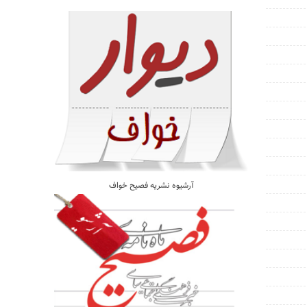
آرشیوه نشریه فصیح خواف