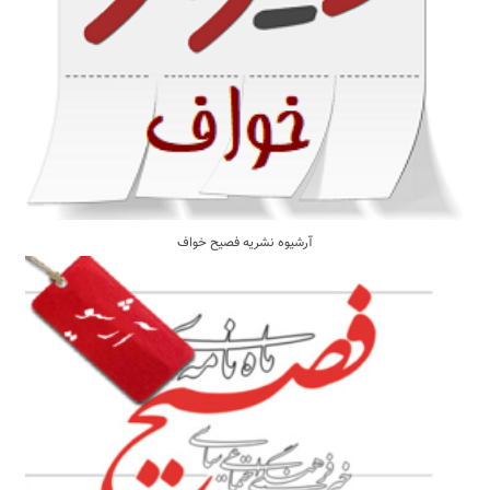
آرشیوه نشریه فصیح خواف