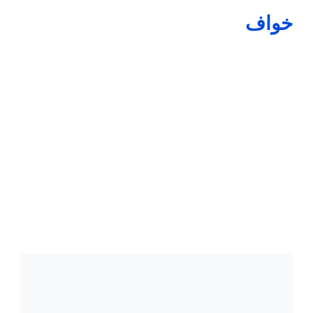
خواف
به گزارش خواف نیوز به نقل از روابط عمومی آموزش وپرورش
خواف، صبح امروز اول آبان ۱۳۹۷ همزمان با سراسر کشور بیست و
یکمین دوره انتخابات شوراهای دانش آموزی مدارس شهرستان خواف